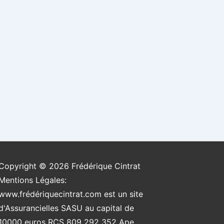
Copyright © 2026
Frédérique Cintrat
Mentions Légales:
www.frédériquecintrat.com est un site
d'Assurancielles SASU au capital de
10000 euros RCS 809 292 352 Ape