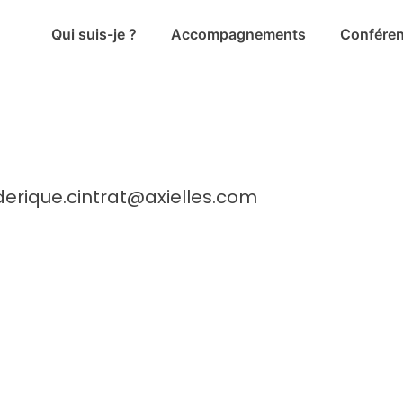
Qui suis-je ?
Accompagnements
Confére
rederique.cintrat@axielles.com