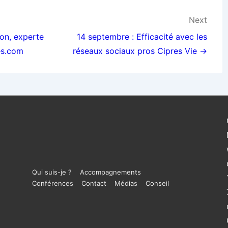
Next
lon, experte
14 septembre : Efficacité avec les
es.com
réseaux sociaux pros Cipres Vie →
Menu
Qui suis-je ?
Accompagnements
Conférences
Contact
Médias
Conseil
du
bas