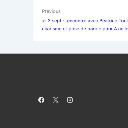
Navigation
Previous
de
← 3 sept : rencontre avec Béatrice Tou
charisme et prise de parole pour Axiell
l’article