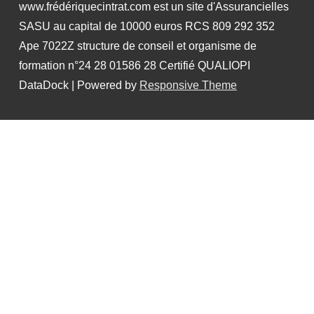
www.frédériquecintrat.com est un site d'Assurancielles
SASU au capital de 10000 euros RCS 809 292 352
Ape 7022Z structure de conseil et organisme de
formation n°24 28 01586 28 Certifié QUALIOPI
DataDock
| Powered by
Responsive Theme