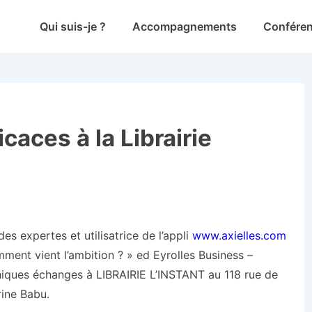
Main
Qui suis-je ?
Accompagnements
Confére
Navigation
caces à la Librairie
s expertes et utilisatrice de l’appli
www.axielles.com
ent vient l’ambition ? » ed Eyrolles Business –
ques échanges à LIBRAIRIE L’INSTANT au 118 rue de
rine Babu.