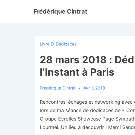
↓
Frédérique Cintrat
passer
au
contenu
principal
Livre Et Dédicaces
28 mars 2018 : Dédi
l’Instant à Paris
Frédérique Cintrat
Avr 1, 2018
Rencontres, échages et networking avec de
lors de ma séance de dédicaces de « Comm
Groupe Eyrolles Showcase Page Sympathi
Lourmel. Un lieu à découvrir ! Merci Sand