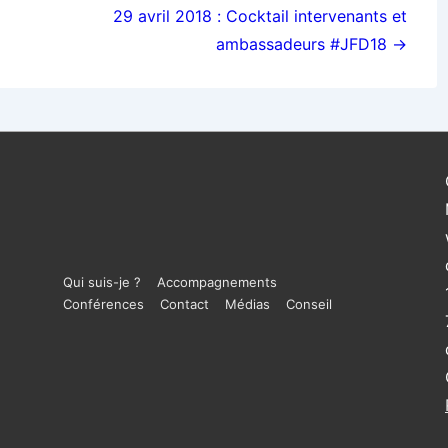
29 avril 2018 : Cocktail intervenants et
ambassadeurs #JFD18 →
Menu
Qui suis-je ?
Accompagnements
Conférences
Contact
Médias
Conseil
du
bas
de
page