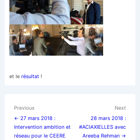
et le
résultat
!
Navigation
Previous
Next
de
← 27 mars 2018 :
28 mars 2018 :
Intervention ambition et
#ACIAXIELLES avec
l’article
réseau pour le CEERE
Areeba Rehman →