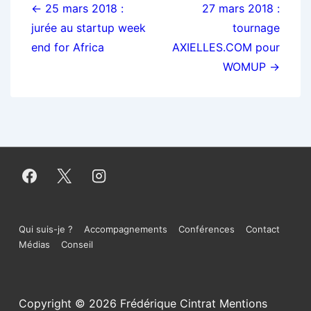
de
← 25 mars 2018 :
27 mars 2018 :
jurée au startup week
tournage
l’article
end for Africa
AXIELLES.COM pour
WOMUP →
Menu
Qui suis-je ?
Accompagnements
Conférences
Contact
Médias
Conseil
du
bas
Copyright © 2026
Frédérique Cintrat Mentions