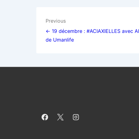
Navigation
Previous
de
← 19 décembre : #ACIAXIELLES avec Al
de Umanlife
l’article