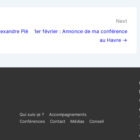
Next
exandre Plé
1er février : Annonce de ma conférence
au Havre →
Menu
Qui suis-je ?
Accompagnements
Conférences
Contact
Médias
Conseil
du
bas