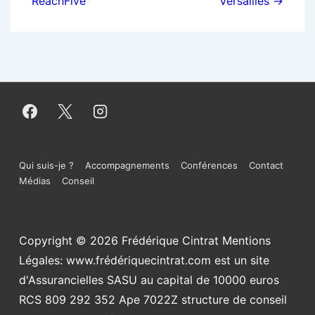
ReachFive
Versailles →
Menu
Qui suis-je ?
Accompagnements
Conférences
Contact
Médias
Conseil
du
bas
Copyright © 2026
Frédérique Cintrat Mentions
de
Légales: www.frédériquecintrat.com est un site
page
d'Assurancielles SASU au capital de 10000 euros
RCS 809 292 352 Ape 7022Z structure de conseil