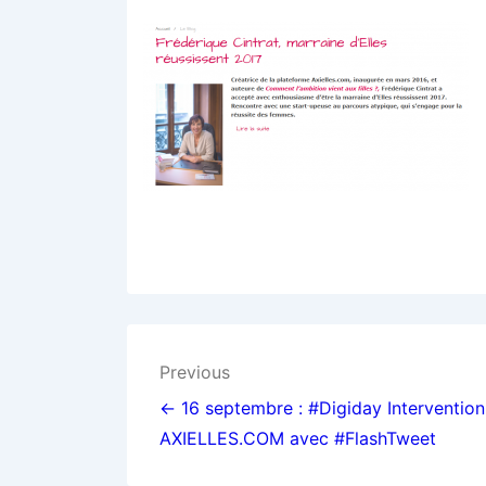
Navigation
Previous
de
← 16 septembre : #Digiday Intervention
AXIELLES.COM avec #FlashTweet
l’article