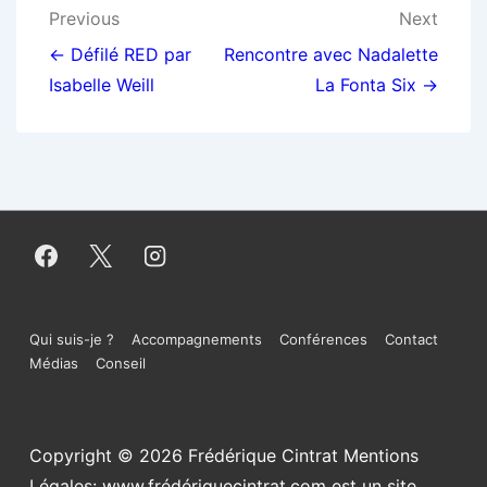
Navigation
Previous
Next
de
← Défilé RED par
Rencontre avec Nadalette
Isabelle Weill
La Fonta Six →
l’article
Menu
Qui suis-je ?
Accompagnements
Conférences
Contact
Médias
Conseil
du
bas
Copyright © 2026
Frédérique Cintrat Mentions
de
Légales: www.frédériquecintrat.com est un site