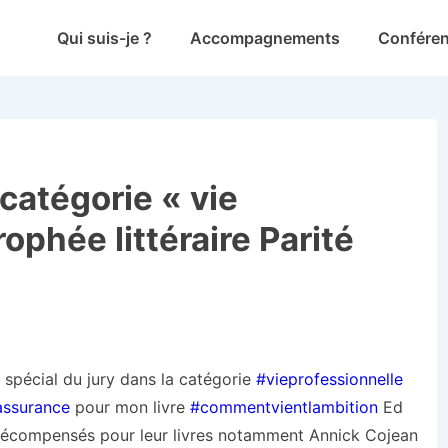
Main
Qui suis-je ?
Accompagnements
Confére
Navigation
 catégorie « vie
ophée littéraire Parité
x spécial du jury dans la catégorie
#vieprofessionnelle
assurance
pour mon livre
#commentvientlambition
Ed
 récompensés pour leur livres notamment Annick Cojean