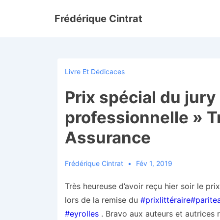
↓
Frédérique Cintrat
passer
au
contenu
principal
Livre Et Dédicaces
Prix spécial du jury
professionnelle » Tr
Assurance
Frédérique Cintrat
Fév 1, 2019
Très heureuse d’avoir reçu hier soir le pri
lors de la remise du
#prixlittéraire
#parite
#eyrolles
. Bravo aux auteurs et autrices