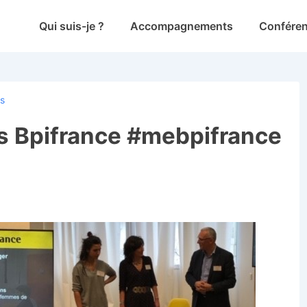
Main
Qui suis-je ?
Accompagnements
Confére
Navigation
ps
s Bpifrance #mebpifrance