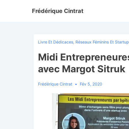
↓
Frédérique Cintrat
passer
au
contenu
principal
Livre Et Dédicaces
,
Réseaux Féminins Et Startu
Midi Entrepreneure
avec Margot Sitruk
Frédérique Cintrat
Fév 5, 2020