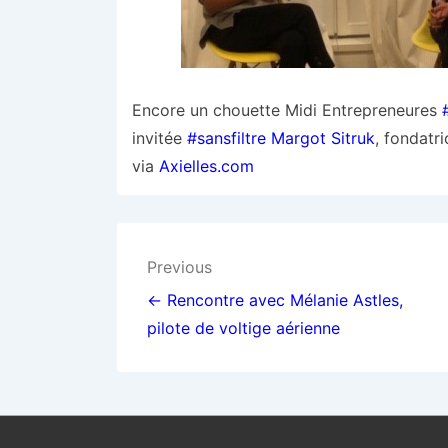
Encore un chouette Midi Entrepreneures
invitée
#sansfiltre
Margot Sitruk
, fondatri
via
Axielles.com
Navigation
Previous
de
← Rencontre avec Mélanie Astles,
pilote de voltige aérienne
l’article