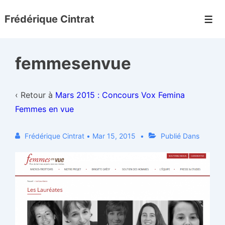
↓
Frédérique Cintrat
passer
Men
au
contenu
femmesenvue
principal
‹ Retour à
Mars 2015 : Concours Vox Femina
Femmes en vue
Frédérique Cintrat
•
Mar 15, 2015
Publié Dans