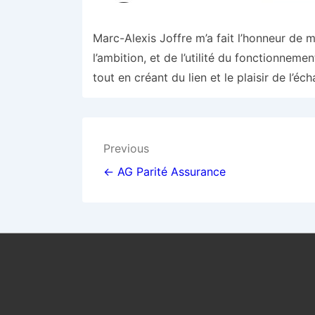
Marc-Alexis Joffre m’a fait l’honneur de 
l’ambition, et de l’utilité du fonctionneme
tout en créant du lien et le plaisir de l’é
Navigation
Previous
de
← AG Parité Assurance
l’article