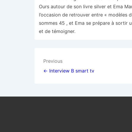
Ours autour de son livre silver et Ema Mart
l’occasion de retrouver entre « modèles 
sommes 45 , et Ema se prépare à sortir un
et de témoigner.
Navigation
Previous
de
← Interview B smart tv
l’article