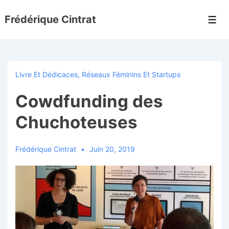
↓
Frédérique Cintrat
passer
Men
au
contenu
principal
Livre Et Dédicaces
,
Réseaux Féminins Et Startups
Cowdfunding des
Chuchoteuses
Frédérique Cintrat
Juin 20, 2019