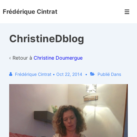
↓
Frédérique Cintrat
passer
Men
au
contenu
ChristineDblog
principal
‹ Retour à
Christine Doumergue
Frédérique Cintrat
•
Oct 22, 2014
Publié Dans