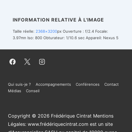
INFORMATION RELATIVE À L'IMAGE
Taille réelle:
2368×3200
px
Ouverture : f/2.4
Focale:
3.97mn
Iso: 800
Obturateur: 1/10.6 sec
Appareil: Nexus 5
Menu
Qui suis-je ?
Accompagnements
Conférences
Contact
Médias
Conseil
du
bas
Copyright © 2026
Frédérique Cintrat Mentions
de
Légales: www.frédériquecintrat.com est un site
page