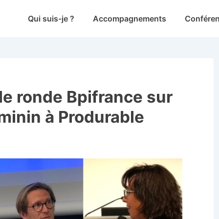
Main
Qui suis-je ?
Accompagnements
Confére
Navigation
le ronde Bpifrance sur
éminin à Produrable