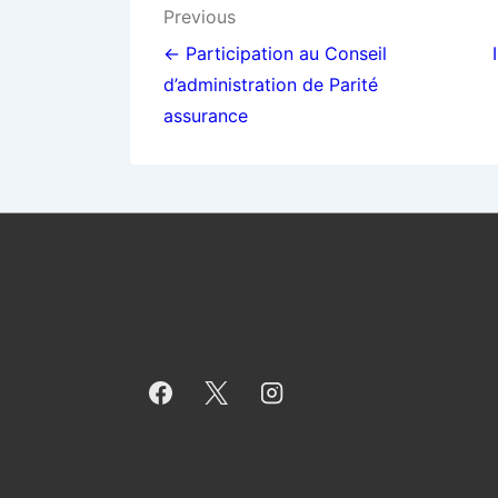
Navigation
Previous
de
← Participation au Conseil
d’administration de Parité
l’article
assurance