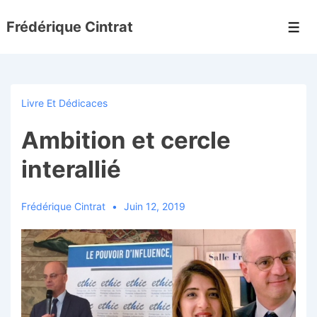
↓
Frédérique Cintrat
passer
Men
au
contenu
principal
Livre Et Dédicaces
Ambition et cercle
interallié
Frédérique Cintrat
Juin 12, 2019