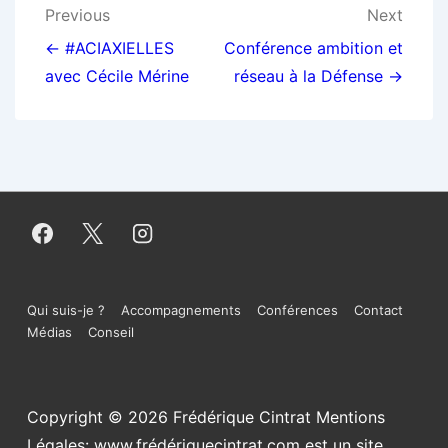
Navigation
Previous
Next
de
← #ACIAXIELLES
Conférence ambition et
avec Cécile Mérine
réseau à la Défense →
l’article
Menu
Qui suis-je ?
Accompagnements
Conférences
Contact
Médias
Conseil
du
bas
Copyright © 2026
Frédérique Cintrat Mentions
de
Légales: www.frédériquecintrat.com est un site