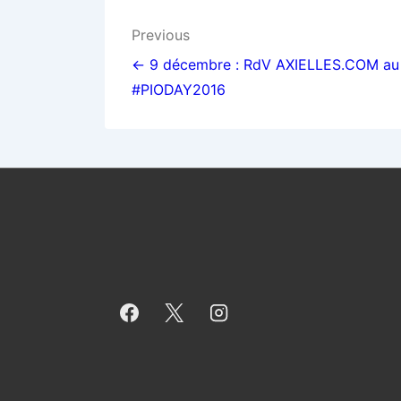
Navigation
Previous
de
← 9 décembre : RdV AXIELLES.COM au
#PIODAY2016
l’article