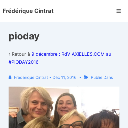
↓
Frédérique Cintrat
passer
Men
au
contenu
pioday
principal
‹ Retour à
9 décembre : RdV AXIELLES.COM au
#PIODAY2016
Frédérique Cintrat
•
Déc 11, 2016
Publié Dans