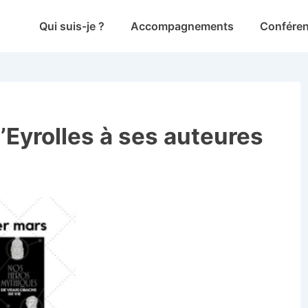
Main
Qui suis-je ?
Accompagnements
Confére
Navigation
 d’Eyrolles à ses auteures