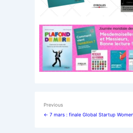
Navigation
Previous
de
← 7 mars : finale Global Startup Wome
l’article