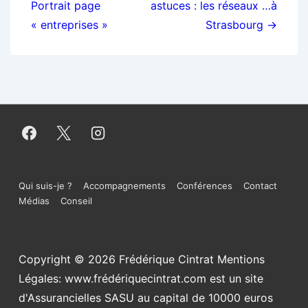
Portrait page
astuces : les réseaux …à
l’article
« entreprises »
Strasbourg →
Menu
Qui suis-je ?
Accompagnements
Conférences
Contact
Médias
Conseil
du
bas
Copyright © 2026
Frédérique Cintrat Mentions
de
Légales: www.frédériquecintrat.com est un site
page
d'Assurancielles SASU au capital de 10000 euros