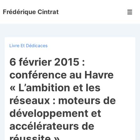
↓
Frédérique Cintrat
passer
Men
au
contenu
principal
Livre Et Dédicaces
6 février 2015 :
conférence au Havre
« L’ambition et les
réseaux : moteurs de
développement et
accélérateurs de
réussite »