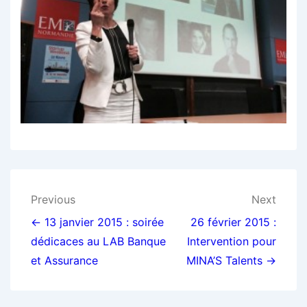
Navigation
Previous
Next
de
← 13 janvier 2015 : soirée
26 février 2015 :
dédicaces au LAB Banque
Intervention pour
l’article
et Assurance
MINA’S Talents →