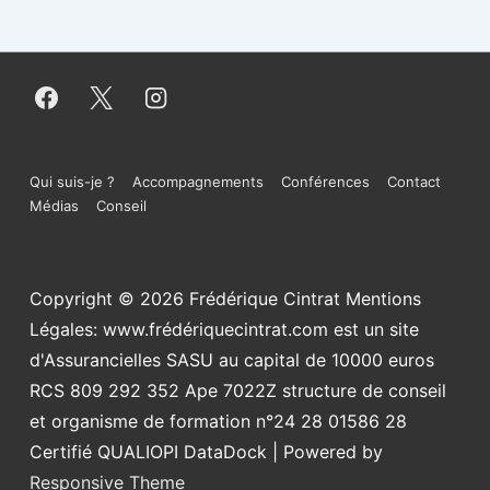
Menu
Qui suis-je ?
Accompagnements
Conférences
Contact
Médias
Conseil
du
bas
Copyright © 2026
Frédérique Cintrat Mentions
de
Légales: www.frédériquecintrat.com est un site
page
d'Assurancielles SASU au capital de 10000 euros
RCS 809 292 352 Ape 7022Z structure de conseil
et organisme de formation n°24 28 01586 28
Certifié QUALIOPI DataDock
| Powered by
Responsive Theme