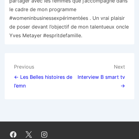
partager avec les femmes que j’accompagne dans
le cadre de mon programme
#womeninbusinessexpérimentées . Un vrai plaisir
de poser devant l’objectif de mon talentueux oncle
Yves Metayer #espritdefamille.
Navigation
Previous
Next
de
← Les Belles histoires de
Interview B smart tv
l’emn
→
l’article