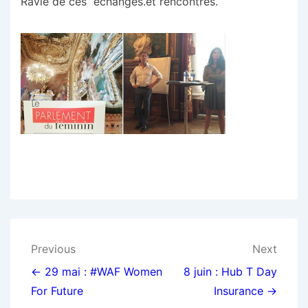
Ravie de ces échanges.et rencontres.
Navigation
Previous
Next
de
← 29 mai : #WAF Women
8 juin : Hub T Day
For Future
Insurance →
l’article