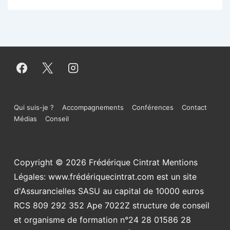
Menu
Qui suis-je ?
Accompagnements
Conférences
Contact
Médias
Conseil
du
bas
Copyright © 2026
Frédérique Cintrat Mentions
de
Légales: www.frédériquecintrat.com est un site
page
d'Assurancielles SASU au capital de 10000 euros
RCS 809 292 352 Ape 7022Z structure de conseil
et organisme de formation n°24 28 01586 28