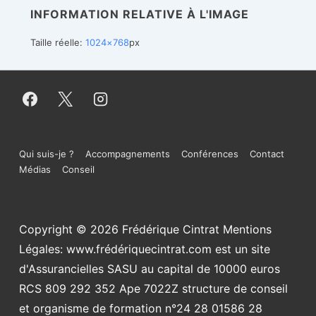
INFORMATION RELATIVE À L'IMAGE
Taille réelle:
1024×768
px
Menu
Qui suis-je ?
Accompagnements
Conférences
Contact
Médias
Conseil
du
bas
Copyright © 2026
Frédérique Cintrat Mentions
de
Légales: www.frédériquecintrat.com est un site
page
d'Assurancielles SASU au capital de 10000 euros
RCS 809 292 352 Ape 7022Z structure de conseil
et organisme de formation n°24 28 01586 28