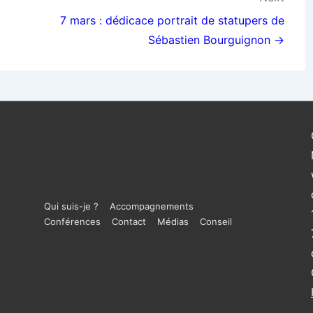
7 mars : dédicace portrait de statupers de
Sébastien Bourguignon →
Menu
Qui suis-je ?
Accompagnements
Conférences
Contact
Médias
Conseil
du
bas
de