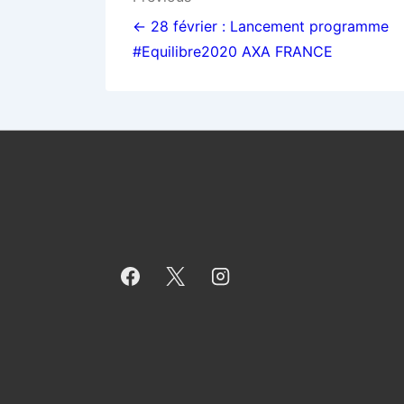
Navigation
de
← 28 février : Lancement programme
#Equilibre2020 AXA FRANCE
l’article