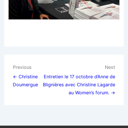
Navigation
Previous
Next
de
← Christine
Entretien le 17 octobre d’Anne de
Doumergue
Blignières avec Christine Lagarde
l’article
au Women’s forum. →