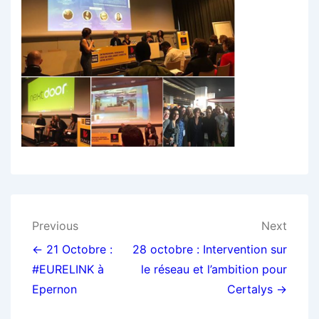
Navigation
Previous
Next
de
← 21 Octobre :
28 octobre : Intervention sur
#EURELINK à
le réseau et l’ambition pour
l’article
Epernon
Certalys →