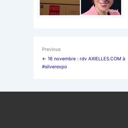
Navigation
Previous
de
← 16 novembre : rdv AXIELLES.COM à
#silverexpo
l’article