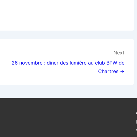
Next
26 novembre : diner des lumière au club BPW de
Chartres →