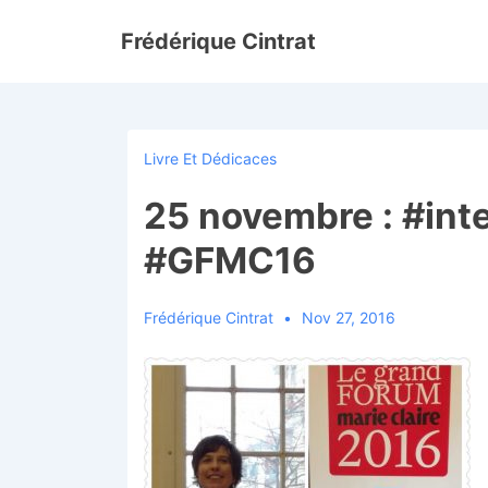
↓
Frédérique Cintrat
passer
au
contenu
principal
Livre Et Dédicaces
25 novembre : #int
#GFMC16
Frédérique Cintrat
Nov 27, 2016