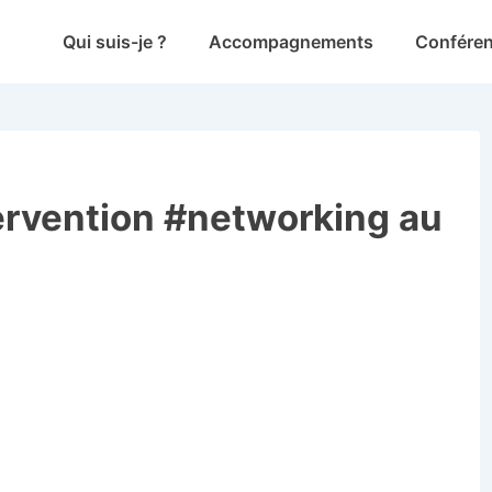
Main
Qui suis-je ?
Accompagnements
Confére
Navigation
ervention #networking au