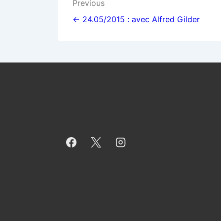
Navigation
Previous
de
← 24.05/2015 : avec Alfred Gilder
l’article