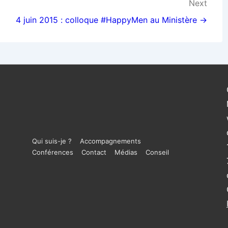
Next
4 juin 2015 : colloque #HappyMen au Ministère →
Menu
Qui suis-je ?
Accompagnements
Conférences
Contact
Médias
Conseil
du
bas
de
page