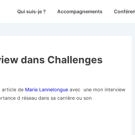
Main
Qui suis-je ?
Accompagnements
Confére
Navigation
rview dans Challenges
 article de
Marie Lannelongue
avec une mon interview
portance d réseau dans sa carrière ou son