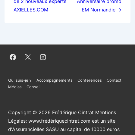
de 2 nouveaux experts
Anniversaire promo
l’article
AXIELLES.COM
EM Normandie →
Menu
Qui suis-je ?
Accompagnements
Conférences
Contact
Médias
Conseil
du
bas
Copyright © 2026
Frédérique Cintrat Mentions
de
Légales: www.frédériquecintrat.com est un site
page
d'Assurancielles SASU au capital de 10000 euros