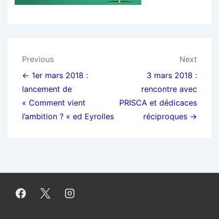
Navigation
Previous
Next
de
← 1er mars 2018 :
3 mars 2018 :
lancement de
rencontre avec
l’article
« Comment vient
PRISCA et dédicaces
l’ambition ? « ed Eyrolles
réciproques →