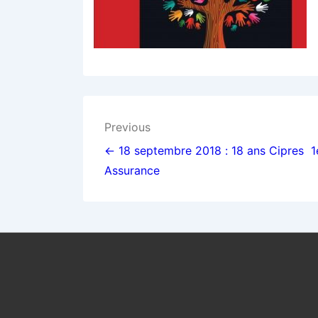
Navigation
Previous
de
← 18 septembre 2018 : 18 ans Cipres
1
Assurance
l’article