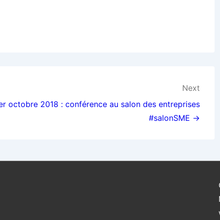
Next
er octobre 2018 : conférence au salon des entreprises
#salonSME →