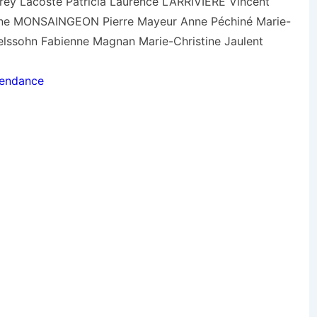
vrey Lacoste Patricia Laurence LARRIVIERE Vincent
tine MONSAINGEON Pierre Mayeur Anne Péchiné Marie-
sohn Fabienne Magnan Marie-Christine Jaulent
pendance