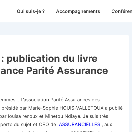
Main
Qui suis-je ?
Accompagnements
Confére
Navigation
 publication du livre
dance Parité Assurance
femmes… L’association Parité Assurances des
té présidé par Marie-Sophie HOUIS-VALLETOUX a publié
 par louisa renoux et Minetou Ndiaye. Je suis très
experte du sujet et CEO de
ASSURANCIELLES
, aux