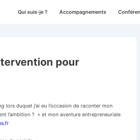
Main
Qui suis-je ?
Accompagnements
Confére
Navigation
ntervention pour
 lors duquel j’ai eu l’occasion de raconter mon
ent l’ambition ? » et mon aventure entrepreneuriale
es.fr