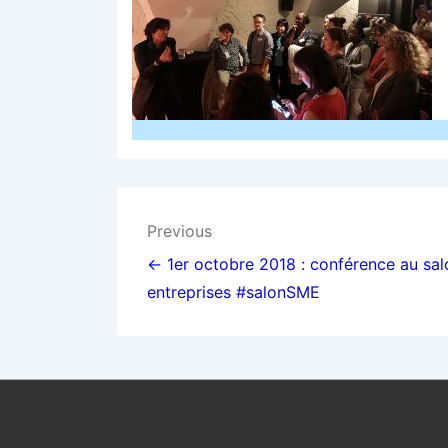
Navigation
Previous
de
← 1er octobre 2018 : conférence au sal
entreprises #salonSME
l’article