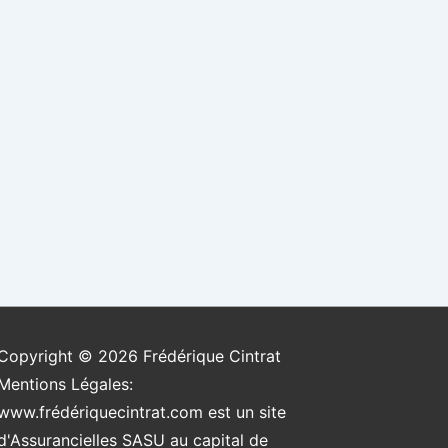
Copyright © 2026
Frédérique Cintrat
Mentions Légales:
www.frédériquecintrat.com est un site
d'Assurancielles SASU au capital de