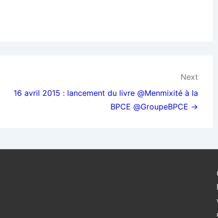
Next
16 avril 2015 : lancement du livre @Menmixité à la
BPCE @GroupeBPCE →