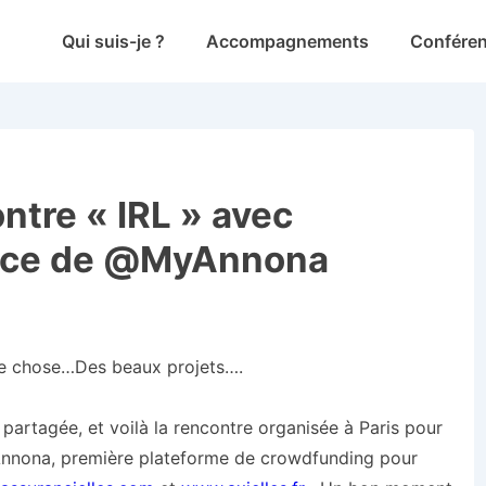
Main
Qui suis-je ?
Accompagnements
Confére
Navigation
ontre « IRL » avec
rice de @MyAnnona
que chose…Des beaux projets….
 partagée, et voilà la rencontre organisée à Paris pour
 Annona, première plateforme de crowdfunding pour