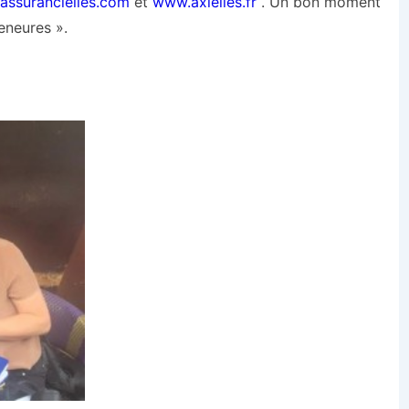
assurancielles.com
et
www.axielles.fr
. Un bon moment
eneures ».