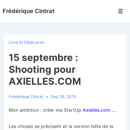
↓
Frédérique Cintrat
passer
Men
au
contenu
principal
Livre Et Dédicaces
15 septembre :
Shooting pour
AXIELLES.COM
Frédérique Cintrat
Sep 26, 2015
Mon ambition : créer ma StartUp
Axielles.com
….
Les choses se précisent et la version béta de la