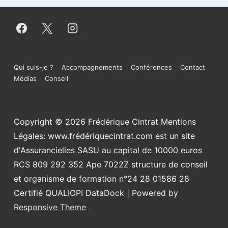
Menu
Qui suis-je ?
Accompagnements
Conférences
Contact
Médias
Conseil
du
bas
Copyright © 2026
Frédérique Cintrat Mentions
de
Légales: www.frédériquecintrat.com est un site
page
d'Assurancielles SASU au capital de 10000 euros
RCS 809 292 352 Ape 7022Z structure de conseil
et organisme de formation n°24 28 01586 28
Certifié QUALIOPI DataDock
| Powered by
Responsive Theme