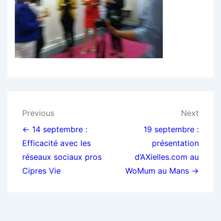
Navigation
Previous
Next
de
← 14 septembre :
19 septembre :
Efficacité avec les
présentation
l’article
réseaux sociaux pros
d’AXielles.com au
Cipres Vie
WoMum au Mans →