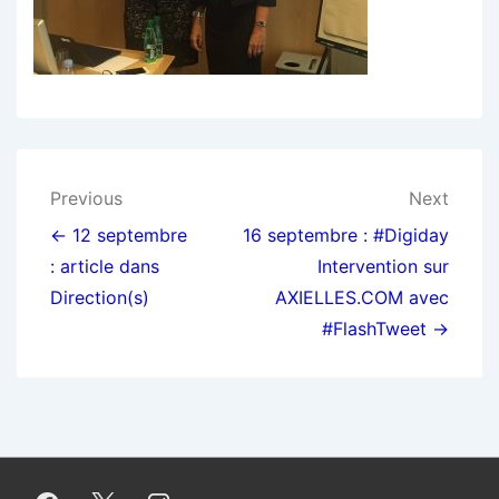
Navigation
Previous
Next
de
← 12 septembre
16 septembre : #Digiday
: article dans
Intervention sur
l’article
Direction(s)
AXIELLES.COM avec
#FlashTweet →