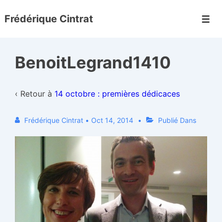
↓
Frédérique Cintrat
passer
Men
au
contenu
BenoitLegrand1410
principal
‹ Retour à
14 octobre : premières dédicaces
Frédérique Cintrat
•
Oct 14, 2014
Publié Dans