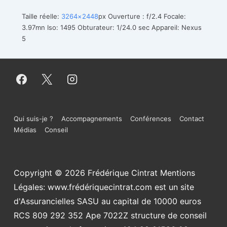
Taille réelle:
3264×2448
px
Ouverture : f/2.4
Focale:
3.97mn
Iso: 1495
Obturateur: 1/24.0 sec
Appareil: Nexus
5
Menu
Qui suis-je ?
Accompagnements
Conférences
Contact
Médias
Conseil
du
bas
Copyright © 2026
Frédérique Cintrat Mentions
de
Légales: www.frédériquecintrat.com est un site
page
d'Assurancielles SASU au capital de 10000 euros
RCS 809 292 352 Ape 7022Z structure de conseil