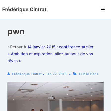
↓
Frédérique Cintrat
passer
Men
au
contenu
pwn
principal
‹ Retour à
14 janvier 2015 : conférence-atelier
« Ambition et aspiration, allez au bout de vos
rêves »
Frédérique Cintrat
•
Jan 22, 2015
Publié Dans