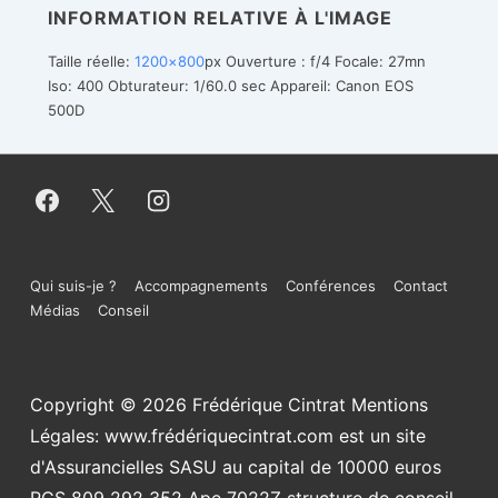
INFORMATION RELATIVE À L'IMAGE
Taille réelle:
1200×800
px
Ouverture : f/4
Focale: 27mn
Iso: 400
Obturateur: 1/60.0 sec
Appareil: Canon EOS
500D
Menu
Qui suis-je ?
Accompagnements
Conférences
Contact
Médias
Conseil
du
bas
Copyright © 2026
Frédérique Cintrat Mentions
de
Légales: www.frédériquecintrat.com est un site
page
d'Assurancielles SASU au capital de 10000 euros