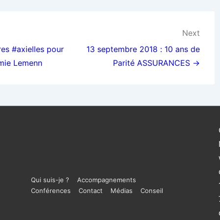
Next
es #axielles pour
13 septembre 2018 : 10 ans de
émie Lemenn
Parité ASSURANCES →
Menu
Qui suis-je ?
Accompagnements
Conférences
Contact
Médias
Conseil
du
bas