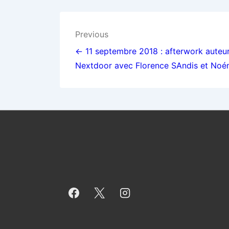
Navigation
Previous
de
← 11 septembre 2018 : afterwork auteur
Nextdoor avec Florence SAndis et No
l’article