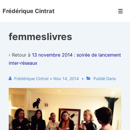
↓
Frédérique Cintrat
passer
Men
au
contenu
femmeslivres
principal
‹ Retour à
13 novembre 2014 : soirée de lancement
inter-réseaux
Frédérique Cintrat
•
Nov 14, 2014
Publié Dans