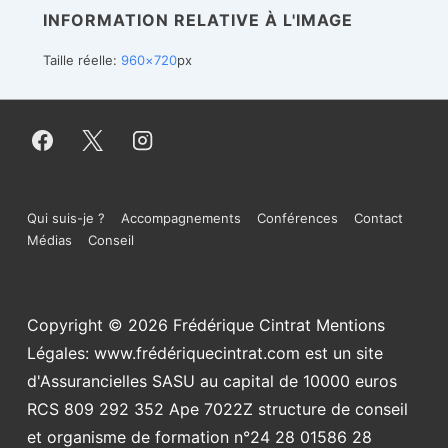
INFORMATION RELATIVE À L'IMAGE
Taille réelle:
960×720
px
Menu
Qui suis-je ?
Accompagnements
Conférences
Contact
Médias
Conseil
du
bas
Copyright © 2026
Frédérique Cintrat Mentions
de
Légales: www.frédériquecintrat.com est un site
page
d'Assurancielles SASU au capital de 10000 euros
RCS 809 292 352 Ape 7022Z structure de conseil
et organisme de formation n°24 28 01586 28