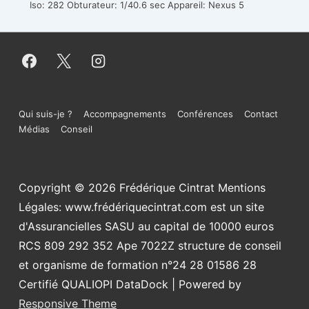
Iso: 282
Obturateur: 1/40.6 sec
Appareil: Nexus 5
Menu
Qui suis-je ?
Accompagnements
Conférences
Contact
Médias
Conseil
du
bas
Copyright © 2026
Frédérique Cintrat Mentions
de
Légales: www.frédériquecintrat.com est un site
page
d'Assurancielles SASU au capital de 10000 euros
RCS 809 292 352 Ape 7022Z structure de conseil
et organisme de formation n°24 28 01586 28
Certifié QUALIOPI DataDock
| Powered by
Responsive Theme