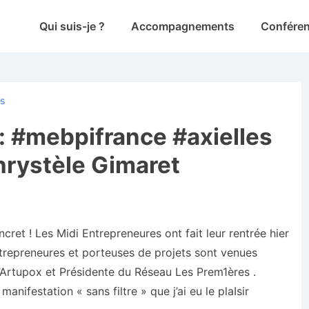
Main
Qui suis-je ?
Accompagnements
Confére
Navigation
ps
: #mebpifrance #axielles
hrystèle Gimaret
ncret ! Les Midi Entrepreneures ont fait leur rentrée hier
trepreneures et porteuses de projets sont venues
Artupox et Présidente du Réseau Les Prem1ères .
nifestation « sans filtre » que j’ai eu le plaIsir