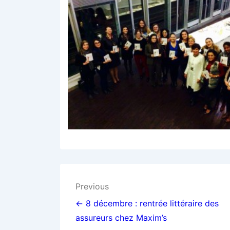
Navigation
Previous
de
← 8 décembre : rentrée littéraire des
assureurs chez Maxim’s
l’article