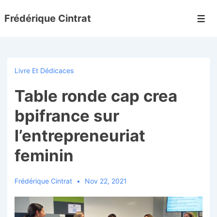
↓
Frédérique Cintrat
passer
Men
au
contenu
principal
Livre Et Dédicaces
Table ronde cap crea
bpifrance sur
l’entrepreneuriat
feminin
Frédérique Cintrat
Nov 22, 2021