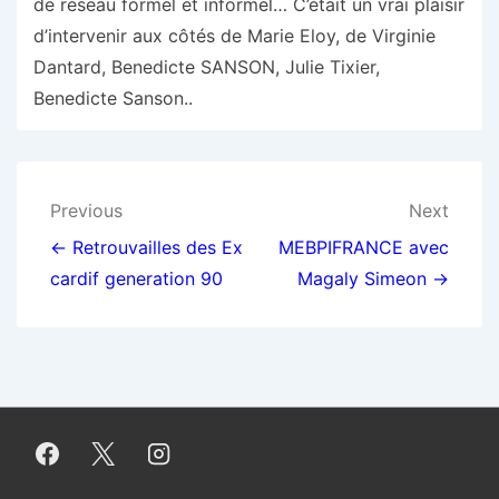
de réseau formel et informel… C’était un vrai plaisir
d’intervenir aux côtés de Marie Eloy, de Virginie
Dantard, Benedicte SANSON, Julie Tixier,
Benedicte Sanson..
Navigation
Previous
Next
de
← Retrouvailles des Ex
MEBPIFRANCE avec
cardif generation 90
Magaly Simeon →
l’article