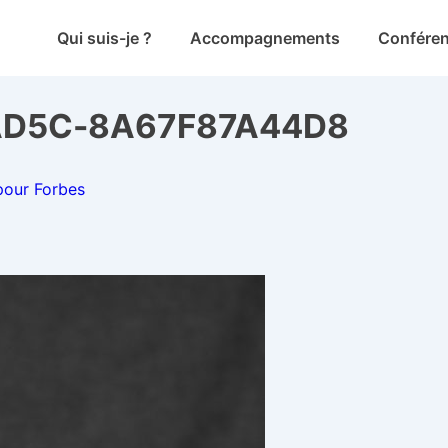
Main
Qui suis-je ?
Accompagnements
Confére
Navigation
AD5C-8A67F87A44D8
pour Forbes